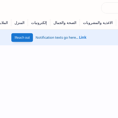
Notification texts go here...
Link
Reach out!