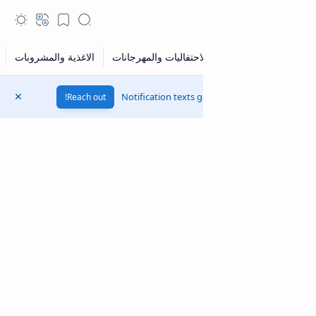
Notification texts g
Reach out!
LTR Mode
Rich Results Test
PageSpeed Insights