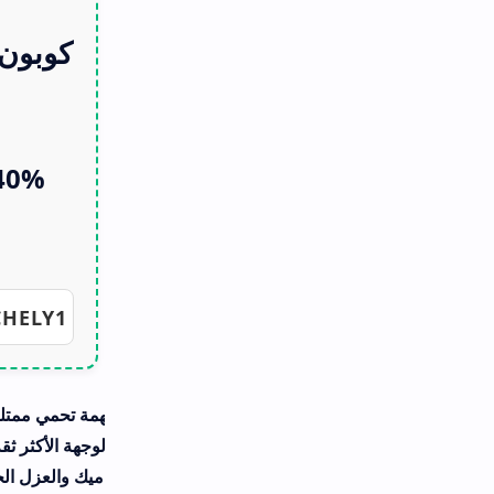
كوبون خصم بوبلار شيلد Poplar
Shield
40% خصم بوبلار شيلد Poplar
Shield
ARCHELY1
Copy the code
مة تحمي ممتلكاتك، وترفع مستوى الراحة اليومية، وتمنحك نتائج تدوم
يك والعزل الحراري الاحترافي. ما يميز بوبلار شيلد فعليًا هو التزامه ال