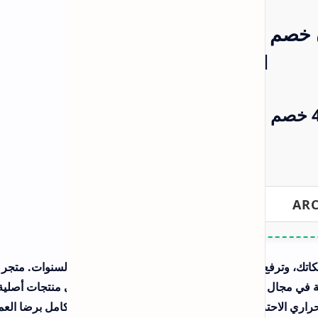
 لسنوات. متجر
POPLAR استطاع أن يكون الوجهة الأكثر ثقة في مجال التظليل والعزل الحراري بفضل اعتماده على منتجات أصلية 100%
كامل برضا العملاء، فهو