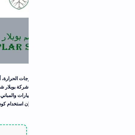
جات الحرارة، أصبح البحث عن حلول عزل حراري فعالة أمراً ضرورياً ل
وتوفير استهلاك الطاقة. تبرز شركة بوبلار شيلد (Poplar Shield) كواح
 استخدام كود خصم بوبلار شيلد يمنحك فرصة ذهبية للحصول على هذه