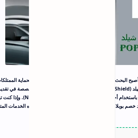
عروض وخصومات iMyFone بقيمة 60%
فعال على جميع البرامج
اقسام الموقع
حماية الممتلكات
دة من أفضل الشركات المتخصصة في تقديم حلول
التظليل والعزل الحراري للسيارات والمباني باستخدام أحدث تقنيات النانو سيراميك (Nano Ceramic). وإذا كنت تبحث
 الخدمات المتميزة