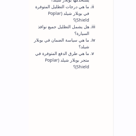
الاكثر مشاهدة
كود خصم فوغا كلوسيت حتي 80%
vogacloset: نصائح احترافية لتوفير أكبر
احصل على أعلى نسبة توفير مع كود خصم فوغا
كلوسيت (Vogacloset) الذي يمنحك تخفيضات
تصل حتى 80% على أحدث صيحات الموضة،