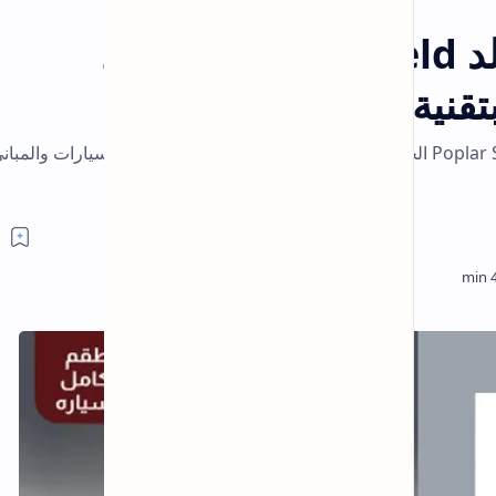
الملابس النسائية، والأزياء الراقية…
ل
PatPat سر التوفير الذكي: كيف تشتري
ملابس أطفال عالية الجودة بنصف السعر من
بات بات؟
عزل وتظليل السيارات والمباني بتقنية
كود خصم اتش اند ام هوم 10% – موقع
h&m وفر أكتر على الملابس والموضة
كوبون خصم فيورينا لمستلزمات العناية
النسائية Veurina
10% كوبون خصم واتسونز watsons : وفّر
أكثر على مستحضرات التجميل والعناية