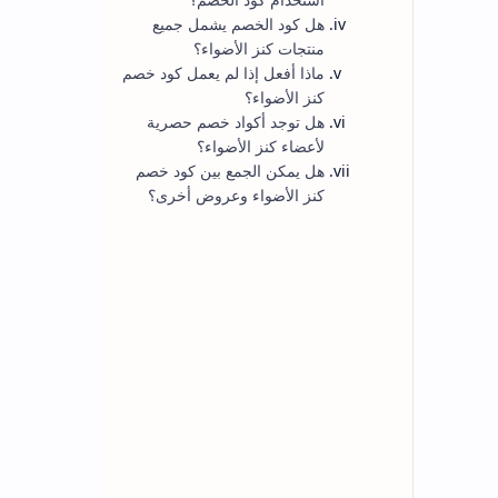
الاكثر مشاهدة
كود خصم فوغا كلوسيت حتي 80%
vogacloset: نصائح احترافية لتوفير أكبر
احصل على أعلى نسبة توفير مع كود خصم فوغا
كلوسيت (Vogacloset) الذي يمنحك تخفيضات
تصل حتى 80% على أحدث صيحات الموضة،