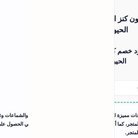
عروض وخصومات iMyFone بقيمة 60%
فعال على جميع البرامج
كود خصم بوبلار شيلد Poplar Shield: عزل
السيارات والمباني بتقنية النانو سيراميك
اقسام الموقع
لاستيكات والشماعات وغير من
 في الحصول على