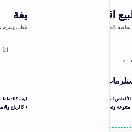
الملابس النسائية، والأزياء الراقية…
يفة
PatPat سر التوفير الذكي: كيف تشتري
ملابس أطفال عالية الجودة بنصف السعر من
قطط… وغيرها تتوفر
بات بات؟
كود خصم اتش اند ام هوم 10% – موقع
h&m وفر أكتر على الملابس والموضة
كوبون خصم فيورينا لمستلزمات العناية
النسائية Veurina
ات الاليفة كالقطط…
10% كوبون خصم واتسونز watsons : وفّر
 كالرياح والامطار
أكثر على مستحضرات التجميل والعناية