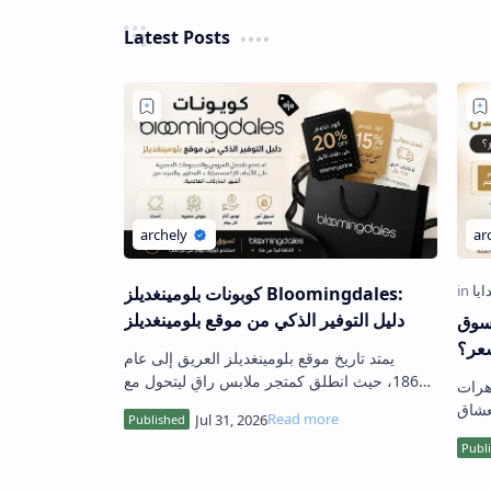
Latest Posts
كوبونات بلومينغديلز Bloomingdales:
دليل التوفير الذكي من موقع بلومينغديلز
تسوق
عر؟
يمتد تاريخ موقع بلومينغديلز العريق إلى عام
1861، حيث انطلق كمتجر ملابس راقٍ ليتحول مع
وهرات
الوقت إلى أيقونة عالمية في عالم الموضة
عشاق
والرفاهية. لا يقدم المتج…
خثلان