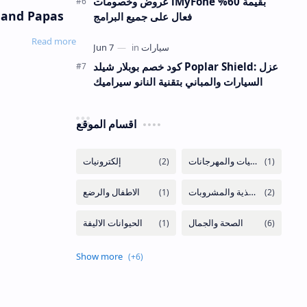
عروض وخصومات iMyFone بقيمة 60%
كود خصم ماماز اند باباز: تسوقي لطفلك 
فعال على جميع البرامج
كود خصم بوبلار شيلد Poplar Shield: عزل
السيارات والمباني بتقنية النانو سيراميك
اقسام الموقع