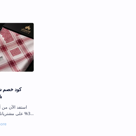
كود خصم ش
اشمغة رجال
استفد الآن من
35% على مشتريات
أشهر الشركات 
المتخصصة في صناعة وتقديم أج…