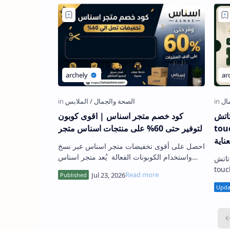
natur
كود خصم متجر اسناس | اقوى كوبون
ر على العطور ومنتجات
لتوفير حتى 60% على منتجات اسناس متجر
عناية
احصل على أقوى تخفيضات متجر اسناس عبر نسخ
واستخدام الكوبونات الفعالة يُعد متجر اسناس
natura
واحداً من أبرز المنصات الإلكترونية التي تقدّم
 عطور فاخرة، لوشن الجسم، وكريم
مجموعة متنوعة من ا…
وبون خصم بقيمة 15% ورابط