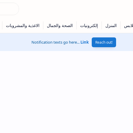
Notification texts go here...
Link
Reach out!