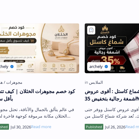
ماغ كاستل : أقوى عروض
كود خصم مجوهرات الخثلان | كيف ت
ية بتخفيض 35%
بأقل س
 أقوى عروض كاستل ووفر حتى
في عالم يتألق بالجمال والأناقة، تحتل مج
ك. تُعد شركة شماغ كاستل من
الخثلان مكانة مرموقة كوجهة فاخرة ل
في المملكة العربية السعودية
المجوهرات الراقية والألماس. تشتهر دار ال
بتقديم تشكيلة استثن…